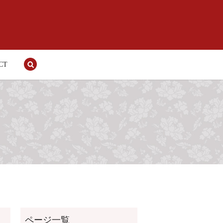
CT
search