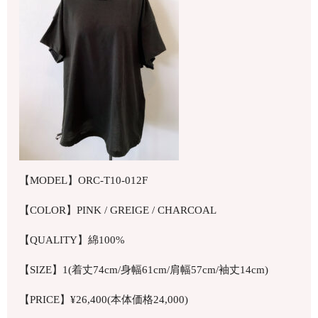
【MODEL】ORC-T10-012F
【COLOR】PINK / GREIGE / CHARCOAL
【QUALITY】綿100%
【SIZE】1(着丈74cm/身幅61cm/肩幅57cm/袖丈14cm)
【PRICE】¥26,400(本体価格24,000)