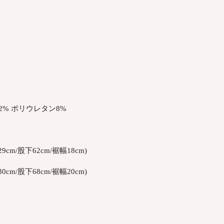
22% ポリウレタン8%
cm/股下62cm/裾幅18cm)
cm/股下68cm/裾幅20cm)