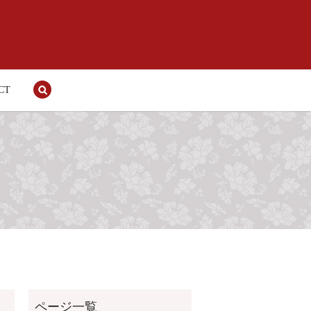
CT
search