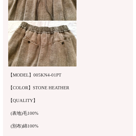
【MODEL】005KN4-01PT
【COLOR】STONE HEATHER
【QUALITY】
(表地)毛100%
(別布)綿100%